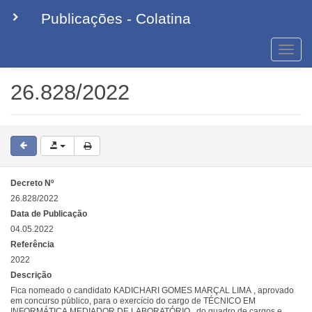
Publicações - Colatina
Toggle
naviga
Decretos
26.828/2022
26.828/2022
Decreto Nº
26.828/2022
Data de Publicação
04.05.2022
Referência
2022
Descrição
Fica nomeado o candidato KADICHARI GOMES MARÇAL LIMA , aprovado
em concurso público, para o exercício do cargo de TÉCNICO EM
INFORMÁTICA MEDIADOR DE LABORATÓRIO , do quadro de cargos e