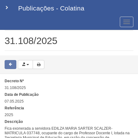
Publicações - Colatina
Toggle
naviga
Decretos
31.108/2025
31.108/2025
Decreto Nº
31.108/2025
Data de Publicação
07.05.2025
Referência
2025
Descrição
Fica exonerada a servidora EDILZA MARIA SARTER SCALZER-
MATRICULA 037748, ocupante do cargo de Professor Docente I, lotada na
Secretaria Municipal de Educação, em razão da concessão de