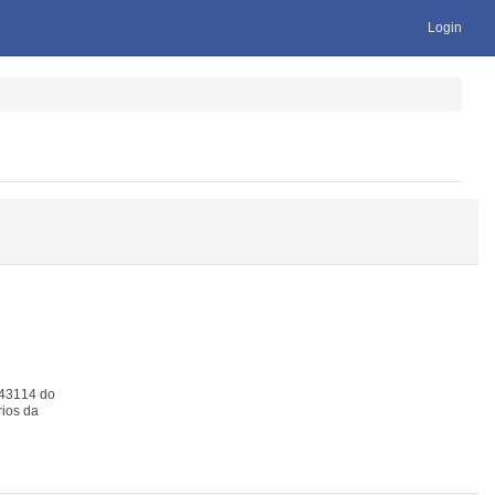
Login
043114 do
ios da