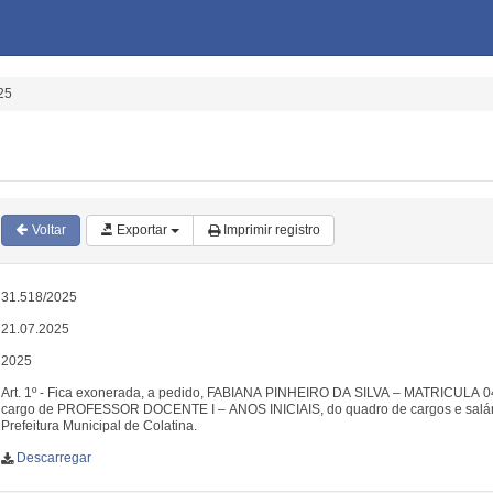
25
Voltar
Exportar
Imprimir registro
31.518/2025
21.07.2025
2025
Art. 1º - Fica exonerada, a pedido, FABIANA PINHEIRO DA SILVA – MATRICULA 
cargo de PROFESSOR DOCENTE I – ANOS INICIAIS, do quadro de cargos e salár
Prefeitura Municipal de Colatina.
Descarregar