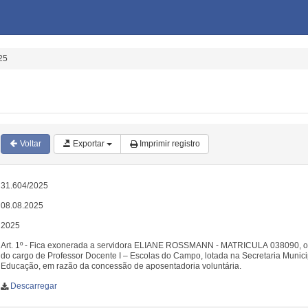
25
Voltar
Exportar
Imprimir registro
31.604/2025
08.08.2025
2025
Art. 1º - Fica exonerada a servidora ELIANE ROSSMANN - MATRICULA 038090, 
do cargo de Professor Docente I – Escolas do Campo, lotada na Secretaria Munici
Educação, em razão da concessão de aposentadoria voluntária.
Descarregar