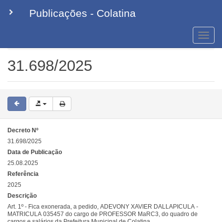
Publicações - Colatina
Toggle
naviga
Decretos
31.698/2025
31.698/2025
Decreto Nº
31.698/2025
Data de Publicação
25.08.2025
Referência
2025
Descrição
Art. 1º - Fica exonerada, a pedido, ADEVONY XAVIER DALLAPICULA -
MATRICULA 035457 do cargo de PROFESSOR MaRC3, do quadro de
cargos e salários da Prefeitura Municipal de Colatina.