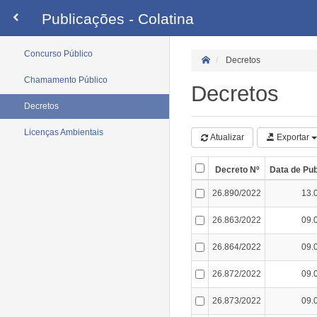
Publicações - Colatina
Concurso Público
Decretos
Chamamento Público
Decretos
Decretos
Licenças Ambientais
Atualizar
Exportar
Decreto Nº
Data de Pub
26.890/2022
13.
26.863/2022
09.
26.864/2022
09.
26.872/2022
09.
26.873/2022
09.