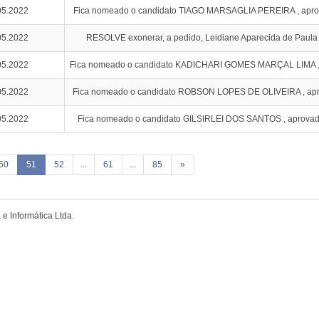
05.2022
Fica nomeado o candidato TIAGO MARSAGLIA PEREIRA , aprov
05.2022
RESOLVE exonerar, a pedido, Leidiane Aparecida de Paula -
05.2022
Fica nomeado o candidato KADICHARI GOMES MARÇAL LIMA , 
05.2022
Fica nomeado o candidato ROBSON LOPES DE OLIVEIRA , apr
05.2022
Fica nomeado o candidato GILSIRLEI DOS SANTOS , aprovado
50
51
52
...
61
...
85
»
e Informática Ltda.