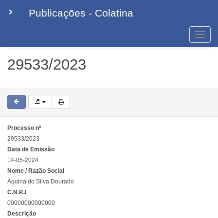
Publicações - Colatina
Toggle
naviga
Licenças Ambientais Emitidas
29533/2023
29533/2023
Processo nº
29533/2023
Data de Emissão
14-05-2024
Nome / Razão Social
Aguinaldo Silva Dourado
C.N.P.J
00000000000000
Descrição