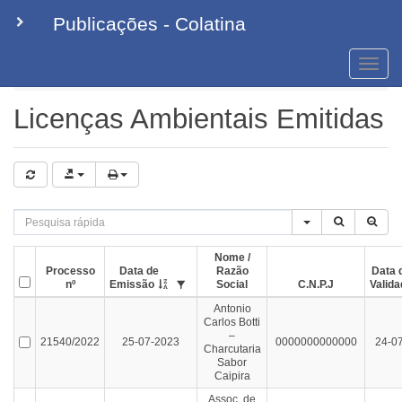
Publicações - Colatina
Toggle
naviga
Licenças Ambientais Emitidas
Licenças Ambientais Emitidas
Nome /
Processo
Data de
Razão
Data 
nº
Emissão
Social
C.N.P.J
Valida
Antonio
Carlos Botti
–
21540/2022
25-07-2023
0000000000000
24-0
Charcutaria
Sabor
Caipira
Assoc. de