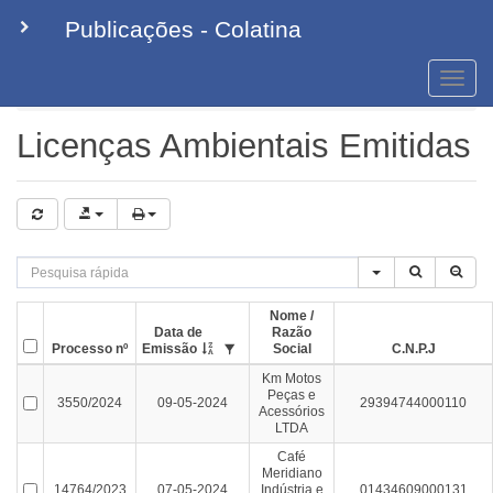
Publicações - Colatina
Toggle
naviga
Licenças Ambientais Emitidas
Licenças Ambientais Emitidas
Nome /
Data de
Razão
Processo nº
Emissão
Social
C.N.P.J
Km Motos
Peças e
3550/2024
09-05-2024
29394744000110
Acessórios
LTDA
Café
Meridiano
14764/2023
07-05-2024
Indústria e
01434609000131