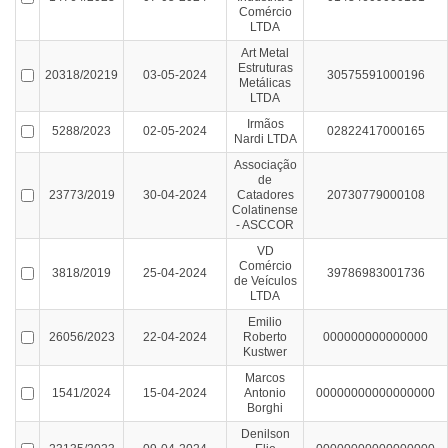
Comércio
LTDA
Art Metal
Estruturas
20318/20219
03-05-2024
30575591000196
Metálicas
LTDA
Irmãos
5288/2023
02-05-2024
02822417000165
Nardi LTDA
Associação
de
23773/2019
30-04-2024
Catadores
20730779000108
Colatinense
- ASCCOR
VD
Comércio
3818/2019
25-04-2024
39786983001736
de Veículos
LTDA
Emilio
26056/2023
22-04-2024
Roberto
000000000000000
Kustwer
Marcos
1541/2024
15-04-2024
Antonio
00000000000000000
Borghi
Denilson