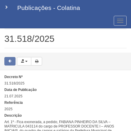
Publicações - Colatina
Toggle
naviga
Decretos
31.518/2025
31.518/2025
Decreto Nº
31.518/2025
Data de Publicação
21.07.2025
Referência
2025
Descrição
Art. 1º - Fica exonerada, a pedido, FABIANA PINHEIRO DA SILVA –
MATRICULA 043114 do cargo de PROFESSOR DOCENTE I – ANOS
INICIAIS, do quadro de cargos e salários da Prefeitura Municipal de