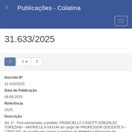
Publicações - Colatina
Toggle
naviga
Decretos
31.633/2025
31.633/2025
Decreto Nº
31.633/2025
Data de Publicação
08.08.2025
Referência
2025
Descrição
Art. 1º - Fica exonerada, a pedido, FRANCIELLY CASOTTI GONZALEZ
TOREZANI – MATRICULA 043144 do cargo de PROFESSOR DOCENTE II –
CIENCIAS, do quadro de cargos e salários da Prefeitura Municipal de