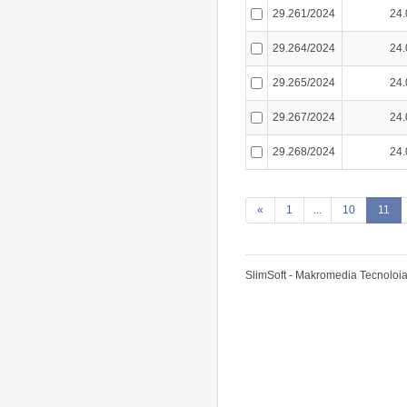
29.261/2024
24.
29.264/2024
24.
29.265/2024
24.
29.267/2024
24.
29.268/2024
24.
«
1
...
10
11
SlimSoft - Makromedia Tecnoloia 