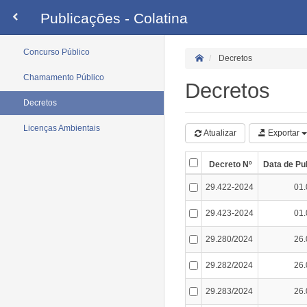
Publicações - Colatina
Concurso Público
Decretos
Chamamento Público
Decretos
Decretos
Licenças Ambientais
Atualizar
Exportar
Decreto Nº
Data de Pu
29.422-2024
01.
29.423-2024
01.
29.280/2024
26.
29.282/2024
26.
29.283/2024
26.