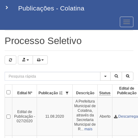
Publicações - Colatina
Toggle
naviga
Processo Seletivo
Processo Seletivo
Edital de
Edital Nº
Publicação
Descrição
Status
Publicação
A Prefeitura
Municipal de
Colatina,
Edital de
através da
Publicação -
11.08.2020
Aberto
Descarrega
Secretaria
027/2020
Municipal de
R...
mais