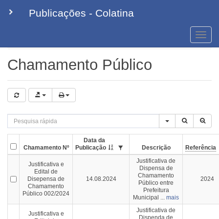
Publicações - Colatina
Toggle
naviga
Chamamento Público
Chamamento Público
Data da
Chamamento Nº
Publicação
Descrição
Referência
Justificativa de
Justificativa e
Dispensa de
Edital de
Chamamento
Disepensa de
14.08.2024
2024
Público entre
Chamamento
Prefeitura
Público 002/2024
Municipal ...
mais
Justificativa de
Justificativa e
Dispenda de