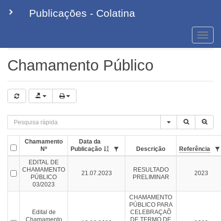
Publicações - Colatina
Toggle
naviga
Chamamento Público
Chamamento Público
Chamamento
Data da
Nº
Publicação
Descrição
Referência
EDITAL DE
CHAMAMENTO
RESULTADO
21.07.2023
2023
PÚBLICO
PRELIMINAR
03/2023
CHAMAMENTO
PÚBLICO PARA
Edital de
CELEBRAÇAÕ
Chamamento
DE TERMO DE